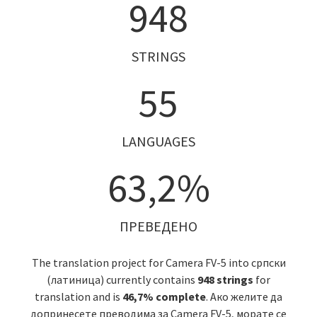
948
STRINGS
55
LANGUAGES
63,2%
ПРЕВЕДЕНО
The translation project for Camera FV-5 into српски
(латиница) currently contains
948 strings
for
translation and is
46,7% complete
. Ако желите да
допринесете преводима за Camera FV-5, морате се