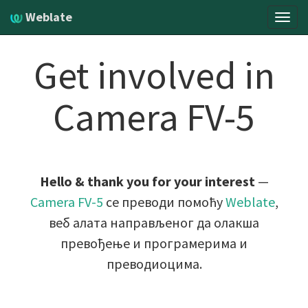
Weblate
Навиг
Get involved in
Camera FV-5
Hello & thank you for your interest
—
Camera FV-5
се преводи помоћу
Weblate
,
веб алата направљеног да олакша
превођење и програмерима и
преводиоцима.