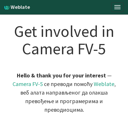
Weblate
Навиг
Get involved in
Camera FV-5
Hello & thank you for your interest
—
Camera FV-5
се преводи помоћу
Weblate
,
веб алата направљеног да олакша
превођење и програмерима и
преводиоцима.