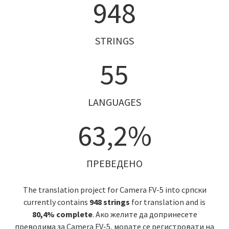
948
STRINGS
55
LANGUAGES
63,2%
ПРЕВЕДЕНО
The translation project for Camera FV-5 into српски
currently contains
948 strings
for translation and is
80,4% complete
. Ако желите да допринесете
преводима за Camera FV-5, морате се регистровати на